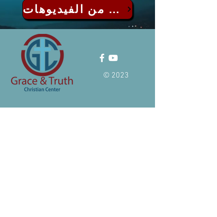
المزيد من الفيديوهات...
© 2023
العنوان
24913 Hass Street
Dearborn Heights, MI 48127
TEL: (+1)
313-497-9337
Email:
info@allahlovesall.com
ساعات العمل
الأحد: 11:00 ص - 1:00 م
الأربعاء: 7:00 م - 8:30 م